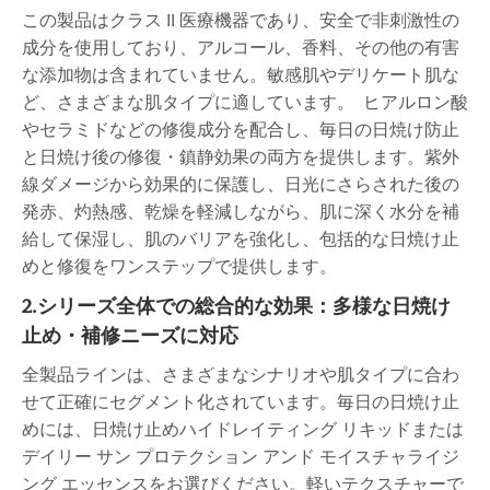
この製品はクラス II 医療機器であり、安全で非刺激性の
成分を使用しており、アルコール、香料、その他の有害
な添加物は含まれていません。敏感肌やデリケート肌な
ど、さまざまな肌タイプに適しています。 ヒアルロン酸
やセラミドなどの修復成分を配合し、毎日の日焼け防止
と日焼け後の修復・鎮静効果の両方を提供します。紫外
線ダメージから効果的に保護し、日光にさらされた後の
発赤、灼熱感、乾燥を軽減しながら、肌に深く水分を補
給して保湿し、肌のバリアを強化し、包括的な日焼け止
めと修復をワンステップで提供します。
2.シリーズ全体での総合的な効果：多様な日焼け
止め・補修ニーズに対応
全製品ラインは、さまざまなシナリオや肌タイプに合わ
せて正確にセグメント化されています。毎日の日焼け止
めには、日焼け止めハイドレイティング リキッドまたは
デイリー サン プロテクション アンド モイスチャライジ
ング エッセンスをお選びください。軽いテクスチャーで