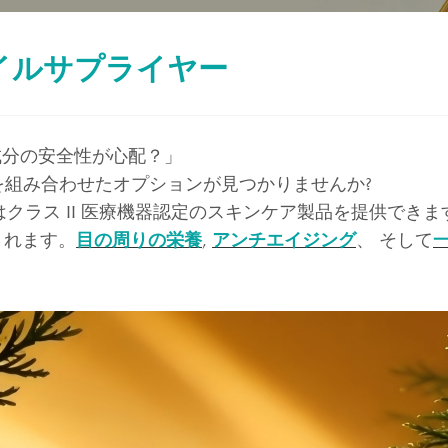
イルサプライヤー
成分の安全性が心配？」
を組み合わせたオプションが見つかりませんか?
 はクラス II 医療機器認定のスキンケア製品を提供でき
されます。
目の周りの栄養
,
アンチエイジング
、 そして