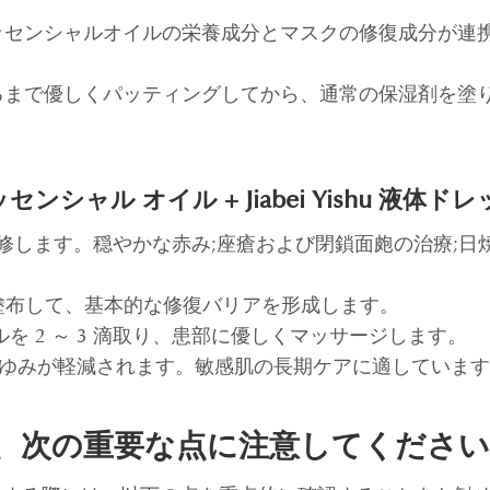
エッセンシャルオイルの栄養成分とマスクの修復成分が連
るまで優しくパッティングしてから、通常の保湿剤を塗
シャル オイル + Jiabei Yishu 液体ド
修します。穏やかな赤み;座瘡および閉鎖面皰の治療;日
シングを塗布して、基本的な修復バリアを形成します。
を 2 ～ 3 滴取り、患部に優しくマッサージします。
やかゆみが軽減されます。敏感肌の長期ケアに適していま
は、次の重要な点に注意してください