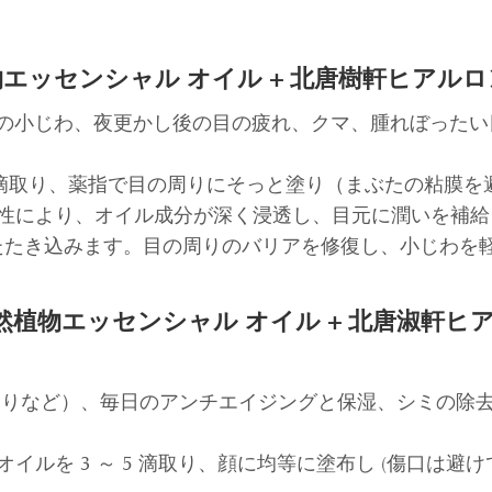
植物エッセンシャル オイル + 北唐樹軒ヒアル
の小じわ、夜更かし後の目の疲れ、クマ、腫れぼったい
～ 2 滴取り、薬指で目の周りにそっと塗り（まぶたの粘
密閉性により、オイル成分が深く浸透し、目元に潤いを補
たたき込みます。目の周りのバリアを修復し、小じわを
夜) 天然植物エッセンシャル オイル + 北唐淑
若返りなど）、毎日のアンチエイジングと保湿、シミの除
オイルを 3 ～ 5 滴取り、顔に均等に塗布し (傷口は避