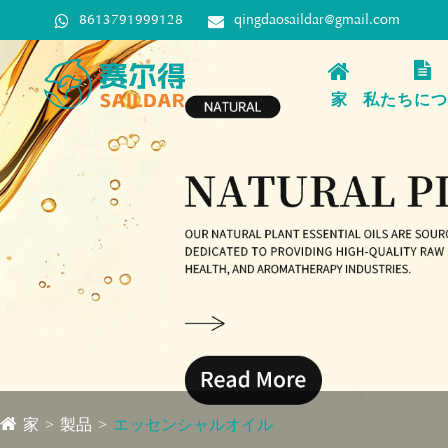
8613791999128
qingdaosaildar@gmail.com
家
私たちにつ
家
製品
エッセンシャルオイル