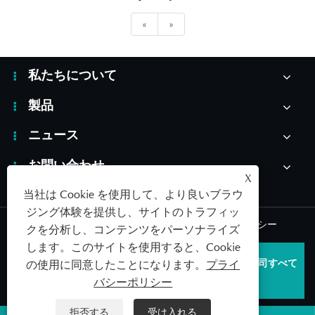
«
»
私たちについて
製品
ニュース
お問い合わせ
X
当社は Cookie を使用して、より良いブラウ
ジング体験を提供し、サイトのトラフィッ
Links
|
Sitemap
|
RSS
|
XML
|
プライバシーポリシー
クを分析し、コンテンツをパーソナライズ
します。このサイトを使用すると、Cookie
著作権 © 2026 青島 SAILDAR 医療機器産業発展有限公司すべて
の使用に同意したことになります。
プライ
の権利を留保します。
バシーポリシー
拒否する
受け入れる