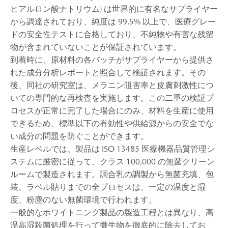
ヒアルロン酸ナトリウム) は世界的に有名なサプライヤー
から調達されており、純度は 99.5% 以上で、医療グレー
ドの安全性テストに合格しており、不純物や有害な残留
物が含まれていないことが保証されています。
到着時に、原材料の各バッチがサプライヤーから提供さ
れた成分分析レポートと照合して検証されます。その
後、同社の研究室は、メラニン阻害率と皮膚刺激性につ
いての専門的な再検査を実施します。この二重の検証プ
ロセスが正常に完了した場合にのみ、材料を生産に使用
できるため、標準以下の有効性や供給源からの安全でな
い成分の問題を防ぐことができます。
生産レベルでは、製品は ISO 13485 医療機器品質管理シ
ステムに厳密に従って、クラス 100,000 の無菌クリーン
ルームで製造されます。調合乳の調製から無菌充填、包
装、ラベル貼りまでの全プロセスは、一定の温度と湿
度、粉塵のない無菌環境で行われます。
一般的なホワイトニング製品の製造工程とは異なり、高
温高湿殺菌処理を行って微生物を徹底的に除去してお