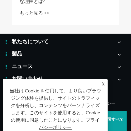
な理由とは?
もっと見る >>
私たちについて
製品
ニュース
お問い合わせ
X
当社は Cookie を使用して、より良いブラウ
ジング体験を提供し、サイトのトラフィッ
Links
|
Sitemap
|
RSS
|
XML
|
プライバシーポリシー
クを分析し、コンテンツをパーソナライズ
します。このサイトを使用すると、Cookie
著作権 © 2026 青島 SAILDAR 医療機器産業発展有限公司すべて
の使用に同意したことになります。
プライ
の権利を留保します。
バシーポリシー