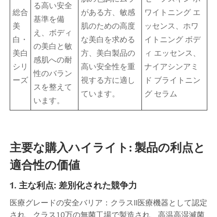
る高い安全
総合
がある方、敏感
ワイトニング エ
基準を備
美
肌のための高度
ッセンス、ホワ
え、ボディ
白・
な美白を求める
イトニング ボデ
の美白と敏
美白
方、美白製品の
ィ エッセンス、
感肌への耐
シリ
高い安全性を重
ナイアシンアミ
性のバラン
ーズ
視する方に適し
ド ブライトニン
スを整えて
ています。
グ セラム
います。
主要な購入ハイライト: 製品の利点と
適合性の価値
1. 主な利点: 差別化された競争力
医療グレードの安全バリア：クラスII医療機器として認定
され、クラス10万の無菌工場で製造され、高温高湿滅菌