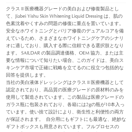
クラス II 医療機器グレードの美白および修復製品とし
て、Jiabei Yishu Skin Whitening Liquid Dressing は、肌の
色素沈着やくすみの問題の修復に重点を置いています。
安全なホワイトニングとバリア修復のデュアルコアを備
えているため、さまざまなホワイトニングケアのシナリ
オに適しており、購入する際に信頼できる選択肢となり
ます。 SAILDAR の製品調達価格、OEM 協力、または主
要な情報について知りたい場合、このガイドは、美白ス
キンケア市場で正確に戦略を立てるのに役立つ包括的な
回答を提供します。
当社の美白液体ドレッシングはクラス II 医療機器として
認定されており、高品質の医療グレードの原材料のみを
使用して製造されています。この製品は医療グレードの
ガラス瓶に包装されており、各箱には2gの瓶が10本入っ
ています。使い捨て設計により、衛生性と利便性の両方
が保証されます。 自分用にもギフトにも最適な、絶妙な
ギフトボックスも用意されています。フルプロセスの