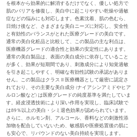
を根本から効果的に解消するだけでなく、優しい処方で
肌のバリアを修復し、美白中に起こりやすい乾燥や過敏
症などの悩みにも対応します。色素沈着、肌の色むら、
日焼け後など、さまざまな美白ニーズに対応し、安全性
と有効性のバランスがとれた医療グレードの美白です。
通常の美白化粧品と比較して、この製品の主な利点は、
医療機器グレードの適合性と効果の安定性にあります。
通常の美白製品は、表面の美白成分に依存していること
が多く、効果が短期間であり、刺激成分により知覚過敏
を引き起こしやすく、明確な有効性試験の承認がありま
せん。この製品はクラス II 医療機器として厳密に認定さ
れており、その主要な美白成分 (ナイアシンアミドやヒア
ルロン酸など) は医療グレードの純度基準を満たしていま
す。経皮浸透技術により深い作用を実現し、臨床試験で
は89％以上の美白・シミ退色効果が認められています。
さらに、ホルモン剤、アルコール、香料などの刺激性添
加物を配合していないため、敏感肌や医療処置後の肌に
も安心で、リバウンドのない美白持続を実現します。