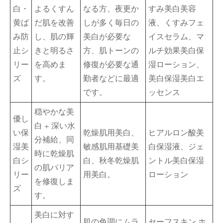
白・
よるくすん
なる方、夜更か
すみ美白美容
黄ば
だ肌を改善
しが多く毎日の
液、くすみフェ
み防
し、肌の輝
美白が必要な
イスセラム、マ
止シ
きと明るさ
方、肌トーンの
ルチ効果美白保
リー
を高めま
修復が必要な通
湿ローション、
ズ
す。
勤者などに最適
美白保湿美白エ
です。
ッセンス
穏やかな美
優し
白 + 深い水
い保
乾燥肌用美白、
ヒアルロン酸美
分補給、同
湿美
敏感肌用基礎美
白保湿液、ジェ
時に乾燥肌
白シ
白、秋冬乾燥肌
ントル美白保湿
の肌バリア
リー
用美白。
ローション
を修復しま
ズ
す。
美白に対す
肌の色調にムラ
セーフスキン ホ