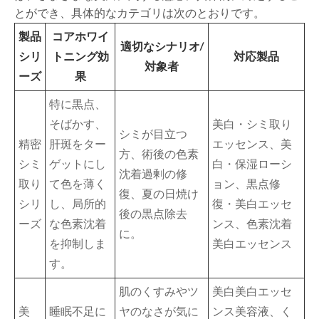
とができ、具体的なカテゴリは次のとおりです。
製品
コアホワイ
適切なシナリオ/
シリ
トニング効
対応製品
対象者
ーズ
果
特に黒点、
そばかす、
美白・シミ取り
シミが目立つ
精密
肝斑をター
エッセンス、美
方、術後の色素
シミ
ゲットにし
白・保湿ローシ
沈着過剰の修
取り
て色を薄く
ョン、黒点修
復、夏の日焼け
シリ
し、局所的
復・美白エッセ
後の黒点除去
ーズ
な色素沈着
ンス、色素沈着
に。
を抑制しま
美白エッセンス
す。
肌のくすみやツ
美白美白エッセ
美
睡眠不足に
ヤのなさが気に
ンス美容液、く