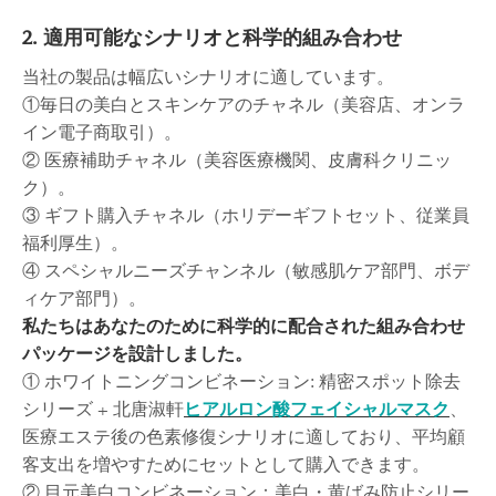
2. 適用可能なシナリオと科学的組み合わせ
当社の製品は幅広いシナリオに適しています。
①毎日の美白とスキンケアのチャネル（美容店、オンラ
イン電子商取引）。
② 医療補助チャネル（美容医療機関、皮膚科クリニッ
ク）。
③ ギフト購入チャネル（ホリデーギフトセット、従業員
福利厚生）。
④ スペシャルニーズチャンネル（敏感肌ケア部門、ボデ
ィケア部門）。
私たちはあなたのために科学的に配合された組み合わせ
パッケージを設計しました。
① ホワイトニングコンビネーション: 精密スポット除去
シリーズ + 北唐淑軒
ヒアルロン酸フェイシャルマスク
、
医療エステ後の色素修復シナリオに適しており、平均顧
客支出を増やすためにセットとして購入できます。
② 目元美白コンビネーション：美白・黄ばみ防止シリー