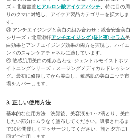
ズ + 北唐書萱
ヒアルロン酸アイケアパッチ
、特に目の周
りのクマに対処し、アイケア製品カテゴリーを拡大しま
す。
③ アンチエイジングと美白の組み合わせ：総合安全美白
シリーズ + 北唐淑軒
アンチエイジング (昼と夜) セラム
美
白効果とアンチエイジング効果の両方を実現し、ハイエ
ンドのスキンケアチャネルに適しています。
④ 敏感肌用美白の組み合わせ: ジェントルモイストホワ
イトニングシリーズ + スージングメディカルドレッシン
グ。最初に修復してから美白し、敏感肌の美白ニッチ市
場をカバーします。
3. 正しい使用方法
基本的な使用方法：洗顔後、美容液を1～2滴とり、美白
したい部分にムラなく塗布してください。吸収されるま
で30秒間優しくマッサージしてください。朝と夕方に1
回ずつ使用します。