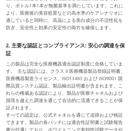
り、ボトル1本1本が無菌基準を満たしています。これに
より、医療後の美容処置などの高水準のケアシナリオに
適していると同時に、高温による美白成分の不活性化を
防ぎ、安全性と効果の安定性の両方を確保します。
2. 主要な認証とコンプライアンス: 安心の調達を保
証
この製品は完全な医療機器適合認証制度に合格していま
す。 主な認証には、クラス II 医療機器製品登録証明書、
医療機器製造ライセンス、ISO13485 および ISO9001 国
際品質システム認証、製品輸出証明書が含まれます。こ
れらの権威ある認証により、製品が医療チャネルおよび
国境を越えた調達を通じて合法的に流通できることが保
証されます。
すべての認定は、公式チャネルを通じて追跡および検証
できます。製品の各バッチには適合性証明書と試験報告
書が付属しており、ホワイトニング有効性試験データや