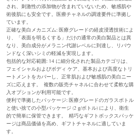
され、刺激性の添加物が含まれていないため、敏感肌や
術後肌にも安全です。医療チャネルの調達要件に準拠し
ています。
正確な美白メカニズム: 医療グレードの経皮浸透技術によ
り、「表面を明るくする」だけの通常の美白製品とは異
なり、美白成分がメラニン代謝レベルに到達し、リバウ
ンドなく深いシミの軽減を実現します。
包括的な対応範囲: 14 に細分化された製品カテゴリは、
フェイシャルおよびボディ ケア、基本および高度なトリ
ートメントをカバーし、正常肌および敏感肌の美白ニー
ズに応えます。 複数の販売チャネルに合わせて柔軟な購
入オプションが利用可能です。
便利で準拠したパッケージ: 医療グレードのガラスボトル
と使い捨ての小型パッケージ (2 g/ボトル) により、衛生
的で簡単に保管できます。 精巧なギフトボックスパッケ
ージは商品価値を高め、ギフトチャネルに適していま
す。