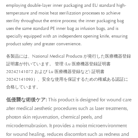
employing double-layer inner packaging and EU standard high-
temperature and moist heat sterilization processes to achieve
sterility throughout the entire process; the inner packaging bag
uses the same standard PE inner bag as infusion bags, and is
specially equipped with an independent opening knife, ensuring
product safety and greater convenience.
各製品には、National Medical Products が発行した医療機器登録
証明書が付いています。 管理 (Lu 医療機器登録証明書
20242141072 および Lu 医療機器登録など) 証明書
20242141093）、安全な使用を保証するための権威ある認証に
合格しています。
低侵襲な術後ケア:
This product is designed for wound care
after medical aesthetic procedures such as laser treatments,
photon skin rejuvenation, chemical peels, and
microdermabrasion. It provides a moist microenvironment
for wound healing, reduces discomfort such as redness and