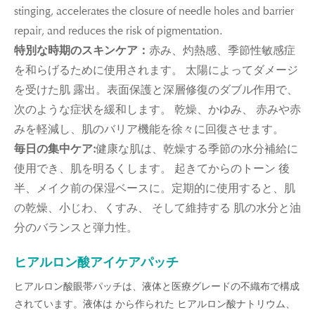
stinging, accelerates the closure of needle holes and barrier
repair, and reduces the risk of pigmentation.
特別な時期のスキンケア：
赤み、灼熱感、季節性敏感症
を和らげるために使用されます。 太陽によってダメージ
を受けた肌 露出。表面保護と深層修復のダブル作用で、
次のような症状を緩和します。 乾燥、かゆみ、 赤みや赤
みを軽減し、肌のバリア機能を徐々に回復させます。
毎日の集中ケア:
健康な肌は、乾燥する季節の水分補給に
使用でき、肌を明るくします。 起きてからのトーン 後
半、メイク前の保湿ベースに。定期的に使用すると、肌
の乾燥、小じわ、くすみ、 そして維持する 肌の水分と油
分のバランスと弾力性。
ヒアルロン酸アイケアパッチ
ヒアルロン酸眼帯パッチは、液体と医療グレードの不織布で構成
されています。液体は から作られた ヒアルロン酸ナトリウム、