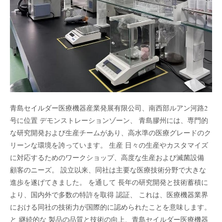
青島セイルダー医療機器産業発展有限公司、南西部ルアン河路2
号に位置 デモンストレーションゾーン、 青島膠州には、専門的
な研究開発および生産チームがあり、高水準の医療グレードのク
リーンな環境を誇っています。 生産 日々の生産やカスタマイズ
に対応するためのワークショップ、高度な生産および滅菌設備
顧客のニーズ。 設立以来、同社は主要な医療技術分野で大きな
進歩を遂げてきました。 を通して 長年の研究開発と技術蓄積に
より、国内外で多数の特許を取得 認証、 これは、医療機器業界
における同社の技術力が国際的に認められたことを意味します。
と 継続的な 製品の品質と技術の向上、青島セイルダー医療機器