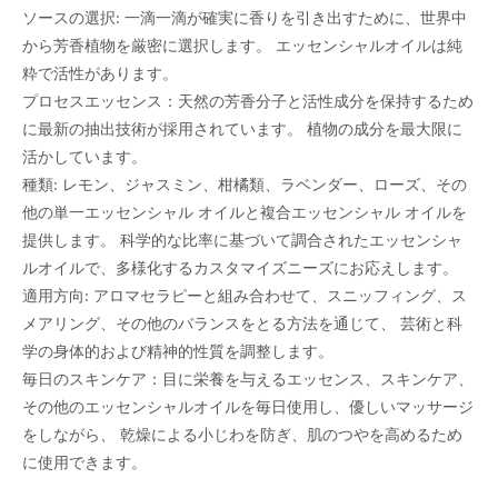
ソースの選択: 一滴一滴が確実に香りを引き出すために、世界中
から芳香植物を厳密に選択します。 エッセンシャルオイルは純
粋で活性があります。
プロセスエッセンス：天然の芳香分子と活性成分を保持するため
に最新の抽出技術が採用されています。 植物の成分を最大限に
活かしています。
種類: レモン、ジャスミン、柑橘類、ラベンダー、ローズ、その
他の単一エッセンシャル オイルと複合エッセンシャル オイルを
提供します。 科学的な比率に基づいて調合されたエッセンシャ
ルオイルで、多様化するカスタマイズニーズにお応えします。
適用方向: アロマセラピーと組み合わせて、スニッフィング、ス
メアリング、その他のバランスをとる方法を通じて、 芸術と科
学の身体的および精神的性質を調整します。
毎日のスキンケア：目に栄養を与えるエッセンス、スキンケア、
その他のエッセンシャルオイルを毎日使用し、優しいマッサージ
をしながら、 乾燥による小じわを防ぎ、肌のつやを高めるため
に使用できます。