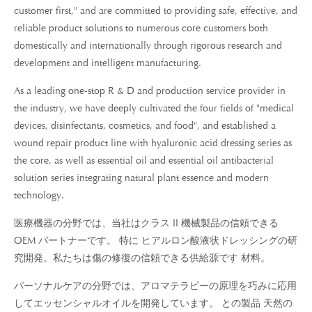
customer first," and are committed to providing safe, effective, and
reliable product solutions to numerous core customers both
domestically and internationally through rigorous research and
development and intelligent manufacturing.
As a leading one-stop R & D and production service provider in
the industry, we have deeply cultivated the four fields of "medical
devices, disinfectants, cosmetics, and food", and established a
wound repair product line with hyaluronic acid dressing series as
the core, as well as essential oil and essential oil antibacterial
solution series integrating natural plant essence and modern
technology.
医療機器の分野では、当社はクラス II 機械製品の信頼できる
OEM パートナーです。 特に ヒアルロン酸液状ドレッシングの研
究開発。私たちは傷の修復の信頼できる供給源です 材料。
パーソナルケアの分野では、アロマテラピーの原理を巧みに応用
してエッセンシャルオイルを開発しています。 との製品 天然の