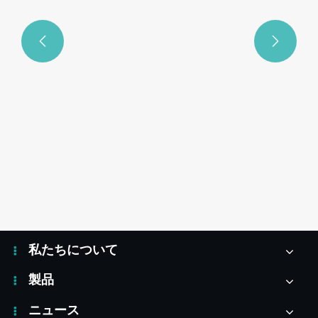


マイクロニードル術後修復マスクが皮膚の
回復に不可欠なのはなぜですか?
もっと見る >>
私たちについて
製品
ニュース