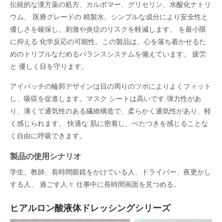
伝統的な漢方薬の処方、カルボマー、グリセリン、水酸化ナトリ
ウム、 医療グレードの 精製水。シンプルな成分により安全性と
優しさを確保し、刺激や炎症のリスクを軽減します。 を最小限
に抑える 化学反応の可能性。この製品は、心を落ち着かせるた
めのトリプルなだめるバランスシステムを備えています。 疲労
と 優しく目を守ります。
アイパッチの輪郭デザインは目の周りのツボによりよくフィット
し、吸収を促進します。マスク シートは高いです 弾力性があ
り、薄くて通気性のある繊維構造で、柔らかく通気性があり、軽
く感じられます。 快適な 肌に密着し、べたつきを感じることな
く自由に呼吸できます。
製品の使用シナリオ
学生、教師、長時間眼鏡をかけている人、ドライバー、夜更かし
する人、 過ごす人々 仕事中に長時間画面を見つめる。
ヒアルロン酸液体ドレッシングシリーズ