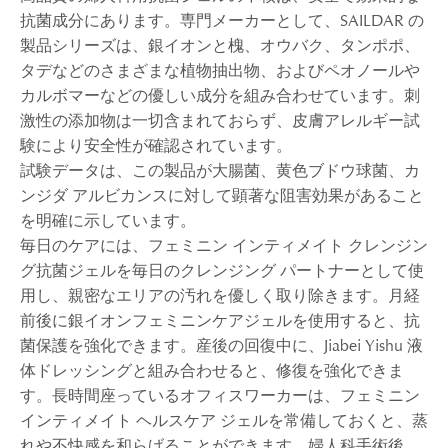
抗菌成分にあります。専門メーカーとして、SAILDAR の
製品シリーズは、銀イオンと槐、オウバク、タンポポ、
タデなどのさまざまな植物抽出物、およびペオノールや
カルボマーなどの優しい成分を組み合わせています。刺
激性の添加物は一切含まれておらず、皮膚アレルギー試
験により安全性が確認されています。
試験データは、この製品が大腸菌、黄色ブドウ球菌、カ
ンジダ アルビカンスに対して顕著な阻害効果があること
を明確に示しています。
毎日のケアには、フェミニン インティメイト クレンジン
グ抗菌ジェルを毎日のクレンジング パートナーとして使
用し、親密なエリアの汚れを優しく取り除きます。月経
前後に銀イオンフェミニンケアジェルを使用すると、抗
菌保護を強化できます。産後の回復中に、Jiabei Yishu 液
体ドレッシングと組み合わせると、修復を強化できま
す。長時間座っているオフィスワーカーは、フェミニン
インティメイト ヘルスケア ジェルを常備し​​ておくと、蒸
れや不快感を和らげることができます。婦人科手術後