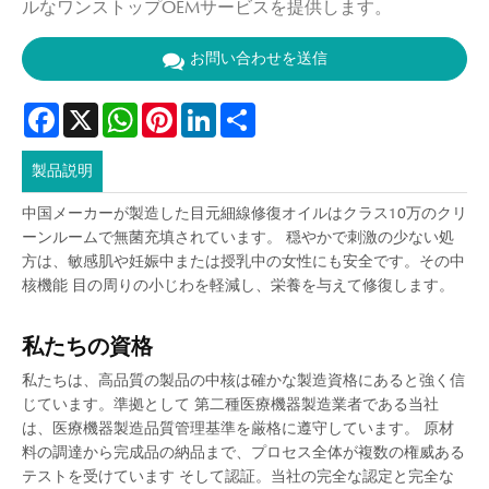
ルなワンストップOEMサービスを提供します。
お問い合わせを送信
Facebook
X
WhatsApp
Pinterest
LinkedIn
Share
製品説明
中国メーカーが製造した目元細線修復オイルはクラス10万のクリ
ーンルームで無菌充填されています。 穏やかで刺激の少ない処
方は、敏感肌や妊娠中または授乳中の女性にも安全です。その中
核機能 目の周りの小じわを軽減し、栄養を与えて修復します。
私たちの資格
私たちは、高品質の製品の中核は確かな製造資格にあると強く信
じています。準拠として 第二種医療機器製造業者である当社
は、医療機器製造品質管理基準を厳格に遵守しています。 原材
料の調達から完成品の納品まで、プロセス全体が複数の権威ある
テストを受けています そして認証。当社の完全な認定と完全な